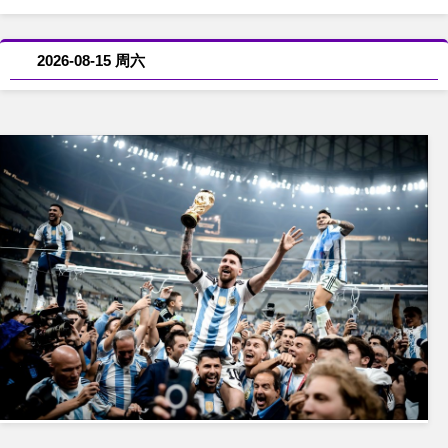
2026-08-15 周六